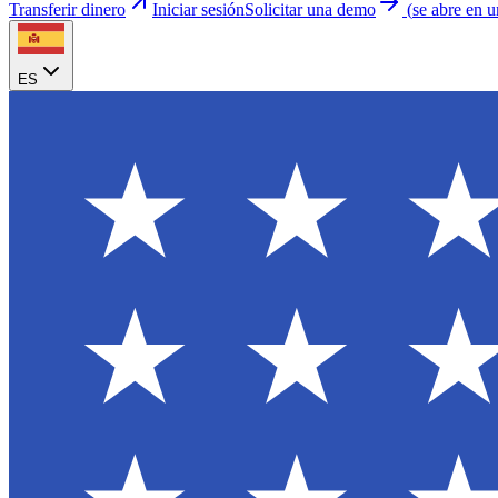
Transferir dinero
Iniciar sesión
Solicitar una demo
(
se abre en 
ES