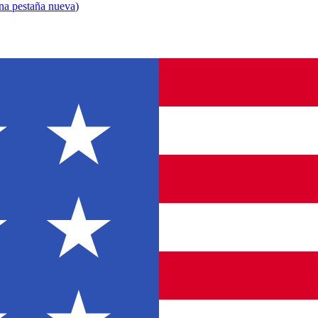
una pestaña nueva
)