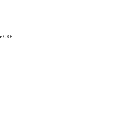
 de CRE.
s