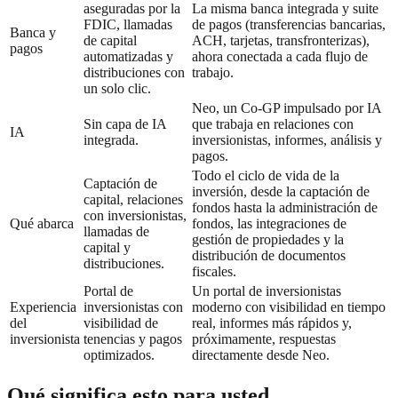
aseguradas por la
La misma banca integrada y suite
FDIC, llamadas
de pagos (transferencias bancarias,
Banca y
de capital
ACH, tarjetas, transfronterizas),
pagos
automatizadas y
ahora conectada a cada flujo de
distribuciones con
trabajo.
un solo clic.
Neo, un Co-GP impulsado por IA
Sin capa de IA
que trabaja en relaciones con
IA
integrada.
inversionistas, informes, análisis y
pagos.
Todo el ciclo de vida de la
Captación de
inversión, desde la captación de
capital, relaciones
fondos hasta la administración de
con inversionistas,
Qué abarca
fondos, las integraciones de
llamadas de
gestión de propiedades y la
capital y
distribución de documentos
distribuciones.
fiscales.
Portal de
Un portal de inversionistas
Experiencia
inversionistas con
moderno con visibilidad en tiempo
del
visibilidad de
real, informes más rápidos y,
inversionista
tenencias y pagos
próximamente, respuestas
optimizados.
directamente desde Neo.
Qué significa esto para usted