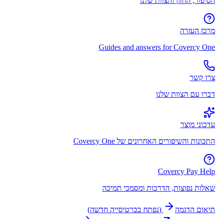
הסיפור, החזון והצוות שלנו
מרכז העזרה
Guides and answers for Covercy One
צרו קשר
דברו עם הצוות שלנו
עדכוני מוצר
התכונות והשיפורים האחרונים של Covercy One
Covercy Pay Help
שאלות נפוצות, הדרכות ומסמכי תמיכה
תיאום הדגמה
(
נפתח בכרטיסייה חדשה
)