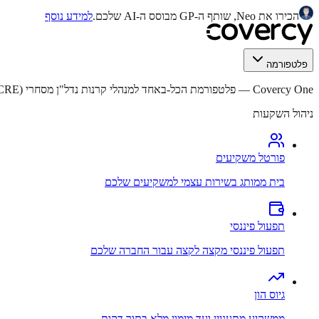
הכירו את Neo, שותף ה-GP מבוסס ה-AI שלכם.
למידע נוסף
פלטפורמה
Covercy One
—
פלטפורמת הכל-באחד למנהלי קרנות נדל"ן מסחרי (CRE).
ניהול השקעות
פורטל משקיעים
בית ממותג בשירות עצמי למשקיעים שלכם
תפעול פיננסי
תפעול פיננסי מקצה לקצה עבור החברה שלכם
גיוס הון
ממשקיע מתעניין ועד מימון מלא בתוך דקות