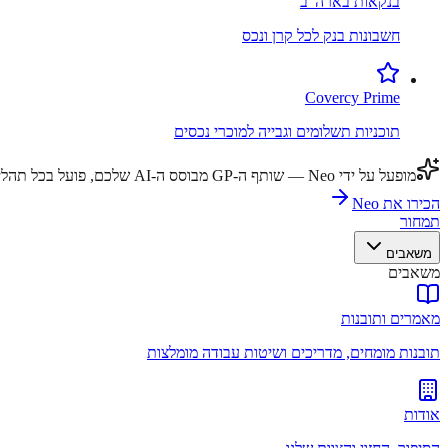
בנקאות בארה"ב
חשבונות בנק לכל קרן ונכס
Covercy Prime
תוכניות תשלומים וגבייה למוכרי נכסים
מופעל על ידי Neo — שותף ה-GP מבוסס ה-AI שלכם, פועל בכל תהליך עבודה.
הכירו את Neo
תמחור
משאבים
משאבים
מאמרים ותובנות
תובנות מומחים, מדריכים ושיטות עבודה מומלצות
אודות