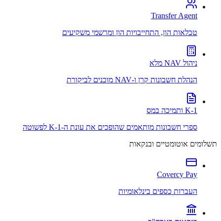
Transfer Agent
טבלאות הון, התחייבויות הון ומרשמי משקיעים
ניהול NAV מלא
הנהלת חשבונות קרן ו-NAV מוכנים לביקורת
K-1 ותמיכה במס
ספרי חשבונות מותאמים שהופכים את עונת ה-K-1 לפשוטה
תשלומים אוטומטיים ובנקאות
Covercy Pay
העברות כספים בינלאומיות