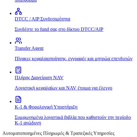
DTCC / AIP Συνδεσιμότητα
Συνδέστε το fund σας στο δίκτυο DTCC/AIP
Transfer Agent
Πίνακες κεφαλαιοποίησης, εγγραφές και μητρώα επενδυτών
Πλήρης Διαχείριση NAV
Λογιστική κεφαλαίων και NAV έτοιμα για έλεγχο
K-1 & Φορολογική Υποστήριξη
Συμφωνημένα λογιστικά βιβλία που καθιστούν την περίοδο
K-1 ανώδυνη
Αυτοματοποιημένες Πληρωμές & Τραπεζικές Υπηρεσίες