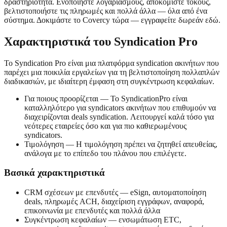
δραστηριότητα. Ενοποιήστε λογαριασμούς, αποκομίστε τόκους,
βελτιστοποιήστε τις πληρωμές και πολλά άλλα — όλα από ένα
σύστημα. Δοκιμάστε το Covercy τώρα — εγγραφείτε δωρεάν εδώ.
Χαρακτηριστικά του Syndication Pro
Το Syndication Pro είναι μια πλατφόρμα syndication ακινήτων που
παρέχει μια ποικιλία εργαλείων για τη βελτιστοποίηση πολλαπλών
διαδικασιών, με ιδιαίτερη έμφαση στη συγκέντρωση κεφαλαίων.
Για ποιους προορίζεται — Το SyndicationPro είναι
καταλληλότερο για syndicators ακινήτων που επιθυμούν να
διαχειρίζονται deals syndication. Λειτουργεί καλά τόσο για
νεότερες εταιρείες όσο και για πιο καθιερωμένους
syndicators.
Τιμολόγηση — Η τιμολόγηση πρέπει να ζητηθεί απευθείας,
ανάλογα με το επίπεδο του πλάνου που επιλέγετε.
Βασικά χαρακτηριστικά
CRM σχέσεων με επενδυτές — eSign, αυτοματοποίηση
deals, πληρωμές ACH, διαχείριση εγγράφων, αναφορά,
επικοινωνία με επενδυτές και πολλά άλλα
Συγκέντρωση κεφαλαίων — ενσωμάτωση ETC,