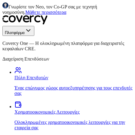
Γνωρίστε τον Neo, τον Co-GP σας με τεχνητή
νοημοσύνη.
Μάθετε περισσότερα
Πλατφόρμα
Covercy One
—
Η ολοκληρωμένη πλατφόρμα για διαχειριστές
κεφαλαίων CRE.
Διαχείριση Επενδύσεων
Πύλη Επενδυτών
Ένας επώνυμος χώρος αυτοεξυπηρέτησης για τους επενδυτές
σας
Χρηματοοικονομικές Λειτουργίες
Ολοκληρωμένες χρηματοοικονομικές λειτουργίες για την
εταιρεία σας