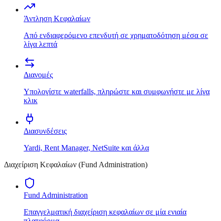
Άντληση Κεφαλαίων
Από ενδιαφερόμενο επενδυτή σε χρηματοδότηση μέσα σε
λίγα λεπτά
Διανομές
Υπολογίστε waterfalls, πληρώστε και συμφωνήστε με λίγα
κλικ
Διασυνδέσεις
Yardi, Rent Manager, NetSuite και άλλα
Διαχείριση Κεφαλαίων (Fund Administration)
Fund Administration
Επαγγελματική διαχείριση κεφαλαίων σε μία ενιαία
πλατφόρμα