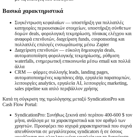
Βασικά χαρακτηριστικά
Συγκέντρωση κεφαλαίων — υποστήριξη για πολλαπλές
κατηγορίες περιουσιακών στοιχείων, υποστήριξη σύνθετων
δομών deals, φορολογική τεκμηρίωση, πίνακας ελέγχου και
αναφορά επενδυτών, διαχείριση funds, cosponsoring και
πολλαπλές επιλογές ενσωμάτωσης μέσω Zapier
Διαχείριση επενδυτών — εύκολη δημιουργία deals,
αυτοματοποίηση φορολογικής τεκμηρίωσης, ρύθμιση
waterfalls, ενημερωτική επικοινωνία μέσω email και πολλά
άλλα
CRM — φόρμες συλλογής leads, landing pages,
αυτοματοποιημένες καμπάνιες drip, εργαλεία παραπομπών,
λειτουργίες analytics, εργαλεία AI, λειτουργίες marketing,
sales pipeline και απλό περιβάλλον χρήσης
Κατά τη σύγκριση της τιμολόγησης μεταξύ SyndicationPro και
Cash Flow Portal:
SyndicationPro: Συνήθως ξεκινά από περίπου 400-600 $ τον
μήνα, ανάλογα με τα χαρακτηριστικά και τον αριθμό των
χρηστών. Προσφέρει πιο ισχυρά χαρακτηριστικά που συχνά
απευθύνονται σε μεγαλύτερους syndicators ή σε όσους
χρειάζονται πιο ολοκληρωμένα εργαλεία για τη διαχείριση