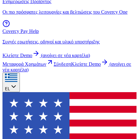
Ενημερώσεις Προϊόντος
Οι πιο πρόσφατες λειτουργίες και βελτιώσεις του Covercy One
Covercy Pay Help
Συχνές ερωτήσεις, οδηγοί και υλικό υποστήριξης
Κλείστε Demo
(
ανοίγει σε νέα καρτέλα
)
Μεταφορά Χρημάτων
Σύνδεση
Κλείστε Demo
(
ανοίγει σε
νέα καρτέλα
)
EL