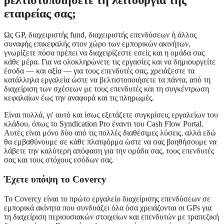
βελτιστοποιήσετε τη λειτουργία της
εταιρείας σας;
Ως GP, διαχειριστής fund, διαχειριστής επενδύσεων ή άλλος
συναφής επικεφαλής στον χώρο των εμπορικών ακινήτων,
γνωρίζετε πόσα πρέπει να διαχειρίζεστε εσείς και η ομάδα σας
κάθε μέρα. Για να ολοκληρώνετε τις εργασίες και να δημιουργείτε
έσοδα — και αξία — για τους επενδυτές σας, χρειάζεστε τα
κατάλληλα εργαλεία ώστε να βελτιστοποιήσετε τα πάντα, από τη
διαχείριση των σχέσεων με τους επενδυτές και τη συγκέντρωση
κεφαλαίων έως την αναφορά και τις πληρωμές.
Είναι πολλά, γι' αυτό και ίσως εξετάζετε συγκρίσεις εργαλείων του
κλάδου, όπως το Syndication Pro έναντι του Cash Flow Portal.
Αυτές είναι μόνο δύο από τις πολλές διαθέσιμες λύσεις, αλλά εδώ
θα εμβαθύνουμε σε κάθε πλατφόρμα ώστε να σας βοηθήσουμε να
λάβετε την καλύτερη απόφαση για την ομάδα σας, τους επενδυτές
σας και τους στόχους εσόδων σας.
Έχετε υπόψη το Covercy
Το Covercy είναι το πρώτο εργαλείο διαχείρισης επενδύσεων σε
εμπορικά ακίνητα που συνδυάζει όλα όσα χρειάζονται οι GPs για
τη διαχείριση περιουσιακών στοιχείων και επενδυτών με τραπεζική