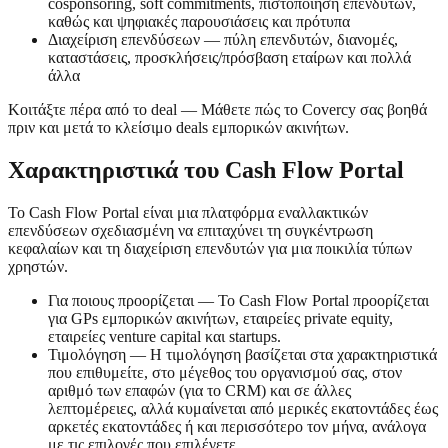
cosponsoring, soft commitments, πιστοποίηση επενδυτών,
καθώς και ψηφιακές παρουσιάσεις και πρότυπα
Διαχείριση επενδύσεων — πύλη επενδυτών, διανομές,
καταστάσεις, προσκλήσεις/πρόσβαση εταίρων και πολλά
άλλα
Κοιτάξτε πέρα από το deal — Μάθετε πώς το Covercy σας βοηθά
πριν και μετά το κλείσιμο deals εμπορικών ακινήτων.
Χαρακτηριστικά του Cash Flow Portal
Το Cash Flow Portal είναι μια πλατφόρμα εναλλακτικών
επενδύσεων σχεδιασμένη να επιταχύνει τη συγκέντρωση
κεφαλαίων και τη διαχείριση επενδυτών για μια ποικιλία τύπων
χρηστών.
Για ποιους προορίζεται — Το Cash Flow Portal προορίζεται
για GPs εμπορικών ακινήτων, εταιρείες private equity,
εταιρείες venture capital και startups.
Τιμολόγηση — Η τιμολόγηση βασίζεται στα χαρακτηριστικά
που επιθυμείτε, στο μέγεθος του οργανισμού σας, στον
αριθμό των επαφών (για το CRM) και σε άλλες
λεπτομέρειες, αλλά κυμαίνεται από μερικές εκατοντάδες έως
αρκετές εκατοντάδες ή και περισσότερο τον μήνα, ανάλογα
με τις επιλογές που επιλέγετε.