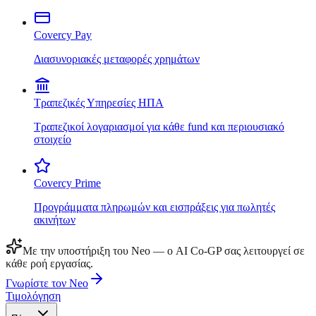
Covercy Pay
Διασυνοριακές μεταφορές χρημάτων
Τραπεζικές Υπηρεσίες ΗΠΑ
Τραπεζικοί λογαριασμοί για κάθε fund και περιουσιακό
στοιχείο
Covercy Prime
Προγράμματα πληρωμών και εισπράξεις για πωλητές
ακινήτων
Με την υποστήριξη του Neo — ο AI Co-GP σας λειτουργεί σε
κάθε ροή εργασίας.
Γνωρίστε τον Neo
Τιμολόγηση