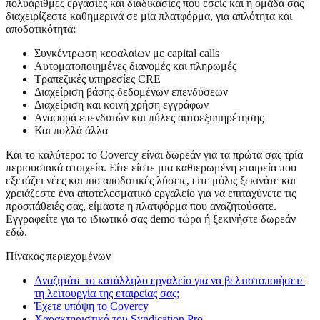
πολυάριθμες εργασίες και διαδικασίες που εσείς και η ομάδα σας
διαχειρίζεστε καθημερινά σε μία πλατφόρμα, για απλότητα και
αποδοτικότητα:
Συγκέντρωση κεφαλαίων με capital calls
Αυτοματοποιημένες διανομές και πληρωμές
Τραπεζικές υπηρεσίες CRE
Διαχείριση βάσης δεδομένων επενδύσεων
Διαχείριση και κοινή χρήση εγγράφων
Αναφορά επενδυτών και πύλες αυτοεξυπηρέτησης
Και πολλά άλλα
Και το καλύτερο: το Covercy είναι δωρεάν για τα πρώτα σας τρία
περιουσιακά στοιχεία. Είτε είστε μια καθιερωμένη εταιρεία που
εξετάζει νέες και πιο αποδοτικές λύσεις, είτε μόλις ξεκινάτε και
χρειάζεστε ένα αποτελεσματικό εργαλείο για να επιταχύνετε τις
προσπάθειές σας, είμαστε η πλατφόρμα που αναζητούσατε.
Εγγραφείτε για το ιδιωτικό σας demo τώρα ή ξεκινήστε δωρεάν
εδώ.
Πίνακας περιεχομένων
Αναζητάτε το κατάλληλο εργαλείο για να βελτιστοποιήσετε
τη λειτουργία της εταιρείας σας;
Έχετε υπόψη το Covercy
Χαρακτηριστικά του Syndication Pro