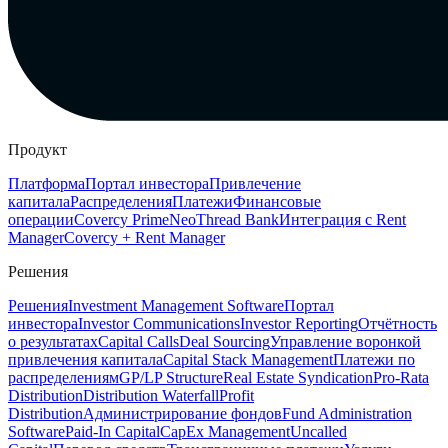
Продукт
Платформа
Портал инвестора
Привлечение
капитала
Распределения
Платежи
Финансовые
операции
Covercy Prime
Neo
Thread Bank
Интеграция с Rent
Manager
Covercy + Rent Manager
Решения
Решения
Investment Management Software
Портал
инвестора
Investor Communications
Investor Reporting
Отчётность
о результатах
Capital Calls
Deal Sourcing
Управление воронкой
привлечения капитала
Capital Stack Management
Платежи по
распределениям
GP/LP Structure
Real Estate Syndication
Pro-Rata
Distribution
Distribution Waterfall
Profit
Distribution
Администрирование фондов
Fund Administration
Software
Paid-In Capital
CapEx Management
Uncalled