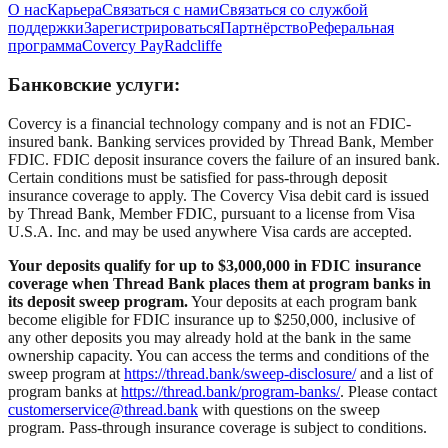
О нас
Карьера
Связаться с нами
Связаться со службой
поддержки
Зарегистрироваться
Партнёрство
Реферальная
программа
Covercy Pay
Radcliffe
Банковские услуги:
Covercy is a financial technology company and is not an FDIC-
insured bank. Banking services provided by Thread Bank, Member
FDIC. FDIC deposit insurance covers the failure of an insured bank.
Certain conditions must be satisfied for pass-through deposit
insurance coverage to apply. The Covercy Visa debit card is issued
by Thread Bank, Member FDIC, pursuant to a license from Visa
U.S.A. Inc. and may be used anywhere Visa cards are accepted.
Your deposits qualify for up to $3,000,000 in FDIC insurance
coverage when Thread Bank places them at program banks in
its deposit sweep program.
Your deposits at each program bank
become eligible for FDIC insurance up to $250,000, inclusive of
any other deposits you may already hold at the bank in the same
ownership capacity. You can access the terms and conditions of the
sweep program at
https://thread.bank/sweep-disclosure/
and a list of
program banks at
https://thread.bank/program-banks/
. Please contact
customerservice@thread.bank
with questions on the sweep
program. Pass-through insurance coverage is subject to conditions.