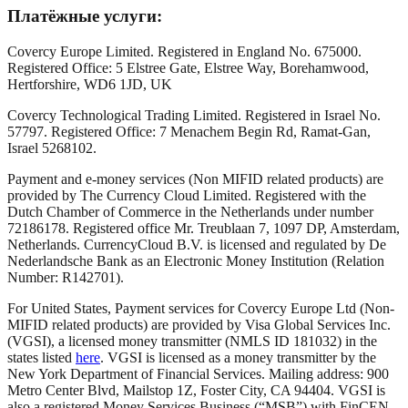
Платёжные услуги:
Covercy Europe Limited. Registered in England No. 675000.
Registered Office: 5 Elstree Gate, Elstree Way, Borehamwood,
Hertforshire, WD6 1JD, UK
Covercy Technological Trading Limited. Registered in Israel No.
57797. Registered Office: 7 Menachem Begin Rd, Ramat-Gan,
Israel 5268102.
Payment and e-money services (Non MIFID related products) are
provided by The Currency Cloud Limited. Registered with the
Dutch Chamber of Commerce in the Netherlands under number
72186178. Registered office Mr. Treublaan 7, 1097 DP, Amsterdam,
Netherlands. CurrencyCloud B.V. is licensed and regulated by De
Nederlandsche Bank as an Electronic Money Institution (Relation
Number: R142701).
For United States, Payment services for Covercy Europe Ltd (Non-
MIFID related products) are provided by Visa Global Services Inc.
(VGSI), a licensed money transmitter (NMLS ID 181032) in the
states listed
here
. VGSI is licensed as a money transmitter by the
New York Department of Financial Services. Mailing address: 900
Metro Center Blvd, Mailstop 1Z, Foster City, CA 94404. VGSI is
also a registered Money Services Business (“MSB”) with FinCEN