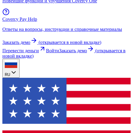
Новейшие функции и улучшения Covercy One
Covercy Pay Help
Ответы на вопросы, инструкции и справочные материалы
Заказать демо
(
открывается в новой вкладке
)
Перевести деньги
Войти
Заказать демо
(
открывается в
новой вкладке
)
RU