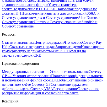
Capital
Перевод средств
Трансграничные платежи
Услуги
администрирования фондов
Услуги трансфер-
агента
Подключение к DTCC AIP
Налоговая поддержка по
формам K-1
Привлечение капитала для синдикаций
SS&C и
Covercy: сравнение
Apex и Covercy: сравнение
Alter Domus и
Covercy: сравнение
Ultimus и Covercy: сравнение
Standish и
Covercy: сравнение
Ресурсы
Статьи и аналитика
Центр поддержки
Что нового
Covercy Pay
Help
Связаться с отделом продаж
Запросить демо
Инвестиции в
коммерческую недвижимость
Кейс PCP Flow
Гид по
структурам сделок CRE
Правовая информация
Международные платежи — Условия использования
Covercy
GP — Условия использования
Политика конфиденциальности
и использования файлов cookie
Жалобы
Соглашение о бизнес-
депозитном счёте Covercy GP
Соглашение держателя
дебетовой карты Covercy VISA
Регулирование
Электронное
раскрытие информации и согласие
Карта сайта
Компания