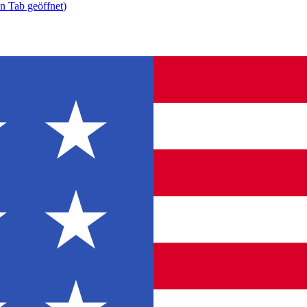
n Tab geöffnet
)