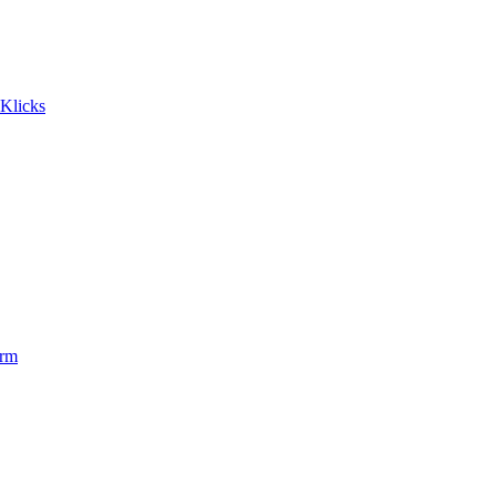
 Klicks
orm