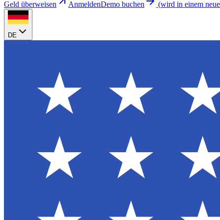
Geld überweisen
Anmelden
Demo buchen
(
wird in einem neue
DE