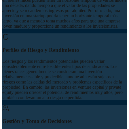
en bienes raíces pueden tener un horizonte temporal de varios años a
una década, dando tiempo a que el valor de las propiedades se
aprecie y se recauden los ingresos por alquiler. Por otro lado, una
inversión en una startup podría tener un horizonte temporal más
largo, ya que a menudo toma muchos años para que una empresa
joven madure y proporcione un rendimiento a los inversionistas.
Perfiles de Riesgo y Rendimiento
Los riesgos y los rendimientos potenciales pueden variar
considerablemente entre los diferentes tipos de sindicación. Los
bienes raíces generalmente se consideran una inversión
relativamente estable y predecible, aunque aún están sujetos a
riesgos como las caídas del mercado y problemas específicos de la
propiedad. En cambio, las inversiones en venture capital y private
equity pueden ofrecer el potencial de rendimientos muy altos, pero
también conllevan un alto riesgo de pérdida.
Gestión y Toma de Decisiones