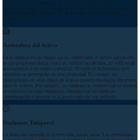
invertir en una oportunidad que estaría fuera de su alcance
individualmente—, los detalles de las sindicaciones pueden variar
considerablemente según la clase de activo. Aquí hay algunas
diferencias clave:
Naturaleza del Activo
En la sindicación de bienes raíces comerciales, el activo subyacente
es una propiedad física, como un edificio de oficinas, un edificio de
apartamentos o un centro comercial. El valor de la inversión está
vinculado al desempeño de esta propiedad. En cambio, las
sindicaciones en otras clases de activos pueden involucrar diferentes
tipos de activos. Por ejemplo, un sindicato de venture capital invierte
en empresas en etapa temprana, mientras que un sindicato
cinematográfico invierte en la producción de una película.
Horizonte Temporal
La duración esperada de la inversión puede variar. Las inversiones