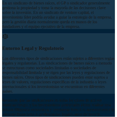
En un sindicato de bienes raíces, el GP o sindicador generalmente
gestiona la propiedad y toma la mayoría de las decisiones clave
sobre la inversión. En un sindicato de venture capital, el
inversionista líder podría ayudar a guiar la estrategia de la empresa,
pero la gestión diaria normalmente queda en manos de los
fundadores y el equipo ejecutivo de la empresa.
Entorno Legal y Regulatorio
Los diferentes tipos de sindicaciones están sujetos a diferentes reglas
legales y regulatorias. Las sindicaciones de bienes raíces a menudo
se estructuran como sociedades limitadas o sociedades de
responsabilidad limitada y se rigen por las leyes y regulaciones de
bienes raíces. Otros tipos de sindicaciones pueden estar sujetos a
leyes de valores, regulaciones específicas de la industria o leyes
internacionales si los inversionistas se encuentran en diferentes
países.
Recuerde que las sindicaciones en todas las clases de activos
implican riesgo, y los inversionistas potenciales deben realizar una
debida diligencia exhaustiva y considerar buscar el asesoramiento de
asesores financieros o profesionales legales antes de invertir.