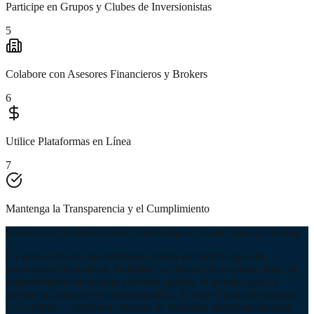
Participe en Grupos y Clubes de Inversionistas
5
Colabore con Asesores Financieros y Brokers
6
Utilice Plataformas en Línea
7
Mantenga la Transparencia y el Cumplimiento
Sindicación de bienes raíces comerciales vs. otras clases de activos
La sindicación es una estrategia común en muchos tipos de
inversiones alternativas, incluidos los bienes raíces comerciales, el
financiamiento de startups (venture capital), el private equity e
incluso la producción cinematográfica. Si bien el principio general
es el mismo —combinar recursos de múltiples inversionistas para